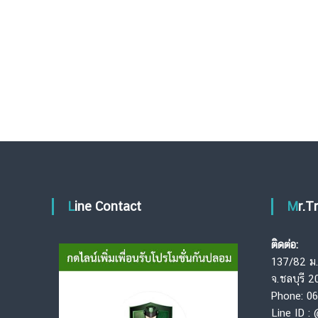
ง
กั
น
ก
า
ร
ข
า
ย
ตั
ด
ร
า
Line Contact
Mr.
ค
า
ติดต่อ:
137/82 ม. 
จ.ชลบุรี 
Phone: 0
Line ID :