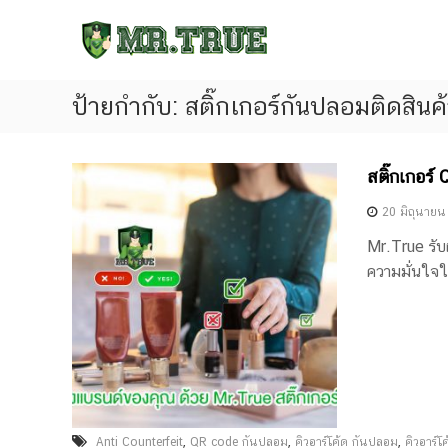
ร
S
Q
ะ
k
R
บ
i
C
บ
p
o
ป้ายกำกับ:
สติ๊กเกอร์กันปลอมติดสินค
คิ
t
d
ว
o
e
อ
c
A
สติ๊กเกอร์
า
o
n
ร์
n
t
20 มิถุนายน
โ
t
i
Mr.True รับผ
ค้
e
-
ความมั่นใจใ
ด
n
C
กั
t
o
น
u
ป
n
ล
t
อ
e
ม
r
ร
,
,
,
Anti Counterfeit
QR code กันปลอม
คิวอาร์โค้ด กันปลอม
คิวอาร์