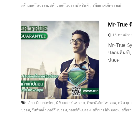
f
ะ
,
,
สติ๊กเกอร์กันปลอม
สติ๊กเกอร์กันปลอมติดสินค้า
สติ๊กเกอร์เช็คของแท้
e
บ
บ
i
Mr-True รั
ส
t
ะ
15 พฤศจิกา
ส
Mr-True Sys
ม
ปลอมสินค้า,
ค
ปลอม
ะ
แ
น
น
ร
ะ
,
,
,
Anti Counterfeit
QR code กันปลอม
คิวอาร์โค้ดกันปลอม
ผลิต qr 
บ
,
,
,
,
ปลอม
รับทำสติ๊กเกอร์กันปลอม
วอยด์กันปลอม
สติ๊กเกอร์กันปลอม
สติ๊กเ
บ
ป้
อ